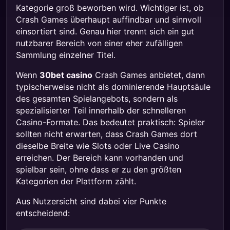
Kategorie groß beworben wird. Wichtiger ist, ob
Crash Games überhaupt auffindbar und sinnvoll
einsortiert sind. Genau hier trennt sich ein gut
nutzbarer Bereich von einer eher zufälligen
Sammlung einzelner Titel.
Wenn
30bet casino
Crash Games anbietet, dann
typischerweise nicht als dominierende Hauptsäule
des gesamten Spielangebots, sondern als
spezialisierter Teil innerhalb der schnelleren
Casino-Formate. Das bedeutet praktisch: Spieler
sollten nicht erwarten, dass Crash Games dort
dieselbe Breite wie Slots oder Live Casino
erreichen. Der Bereich kann vorhanden und
spielbar sein, ohne dass er zu den größten
Kategorien der Plattform zählt.
Aus Nutzersicht sind dabei vier Punkte
entscheidend: