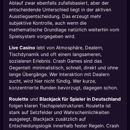
Ablauf zwar ebenfalls zufallsbasiert, aber der
entscheidende Unterschied liegt in der aktiven
Ausstiegsentscheidung. Das erzeugt mehr
subjektive Kontrolle, auch wenn die
mathematische Grundlage natürlich weiterhin vom
Spielsystem vorgegeben wird.
Live Casino
lebt von Atmosphäre, Dealern,
Tischdynamik und oft einem langsameren,
sozialeren Erlebnis. Crash Games sind das
Gegenteil: minimalistisch, schnell, direkt und ohne
lange Übergänge. Wer Interaktion mit Dealern
sucht, wird hier nicht fündig. Wer kurze,
konzentrierte Runden bevorzugt, dagegen schon.
Roulette
und
Blackjack für Spieler in Deutschland
folgen klaren Tischspielstrukturen. Roulette ist
stark auf Setzfelder und Wahrscheinlichkeiten
ausgelegt, Blackjack zusätzlich auf
Entscheidungslogik innerhalb fester Regeln. Crash