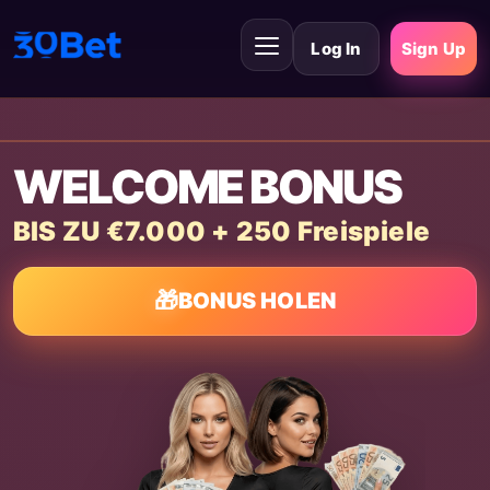
Log In
Sign Up
WELCOME BONUS
BIS ZU €7.000 + 250 Freispiele
🎁
BONUS HOLEN