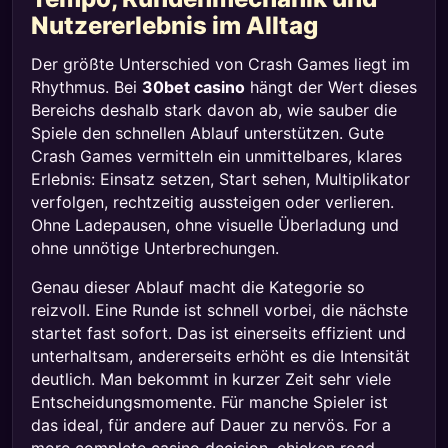
Nutzererlebnis im Alltag
Der größte Unterschied von Crash Games liegt im
Rhythmus. Bei
30bet casino
hängt der Wert dieses
Bereichs deshalb stark davon ab, wie sauber die
Spiele den schnellen Ablauf unterstützen. Gute
Crash Games vermitteln ein unmittelbares, klares
Erlebnis: Einsatz setzen, Start sehen, Multiplikator
verfolgen, rechtzeitig aussteigen oder verlieren.
Ohne Ladepausen, ohne visuelle Überladung und
ohne unnötige Unterbrechungen.
Genau dieser Ablauf macht die Kategorie so
reizvoll. Eine Runde ist schnell vorbei, die nächste
startet fast sofort. Das ist einerseits effizient und
unterhaltsam, andererseits erhöht es die Intensität
deutlich. Man bekommt in kurzer Zeit sehr viele
Entscheidungsmomente. Für manche Spieler ist
das ideal, für andere auf Dauer zu nervös. For a