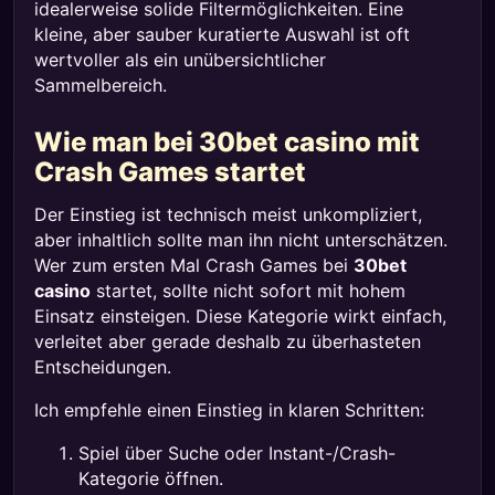
idealerweise solide Filtermöglichkeiten. Eine
kleine, aber sauber kuratierte Auswahl ist oft
wertvoller als ein unübersichtlicher
Sammelbereich.
Wie man bei 30bet casino mit
Crash Games startet
Der Einstieg ist technisch meist unkompliziert,
aber inhaltlich sollte man ihn nicht unterschätzen.
Wer zum ersten Mal Crash Games bei
30bet
casino
startet, sollte nicht sofort mit hohem
Einsatz einsteigen. Diese Kategorie wirkt einfach,
verleitet aber gerade deshalb zu überhasteten
Entscheidungen.
Ich empfehle einen Einstieg in klaren Schritten:
Spiel über Suche oder Instant-/Crash-
Kategorie öffnen.