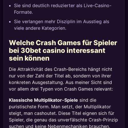
Sie sind deutlich reduzierter als Live-Casino-
Formate.
Sie verlangen mehr Disziplin im Ausstieg als
viele andere Kategorien.
Welche Crash Games für Spieler
bei 30bet casino interessant
sein können
Die Attraktivität des Crash-Bereichs hängt nicht
nur von der Zahl der Titel ab, sondern von ihrer
konkreten Ausgestaltung. Aus meiner Sicht sind
vor allem drei Typen von Crash Games relevant:
Klassische Multiplikator-Spiele
sind die
puristischste Form. Man setzt, der Multiplikator
steigt, man cashoutet. Diese Titel eignen sich für
Spieler, die genau das unverfälschte Crash-Prinzip
suchen und keine Nebenmechaniken brauchen.