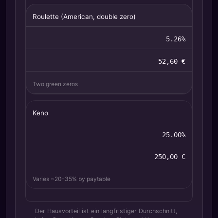
Roulette (American, double zero)
5.26%
52,60 €
Two green zeros
Keno
25.00%
250,00 €
Varies ~20-35% by paytable
Der Hausvorteil ist ein langfristiger Durchschnitt,