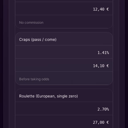
12,40 €
No commission
Craps (pass / come)
1.41%
14,10 €
Before taking odds
Roulette (European, single zero)
2.70%
27,00 €