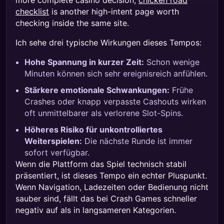
more complete casino decision,
chicken road
checklist
is another high-intent page worth
checking inside the same site.
Ich sehe drei typische Wirkungen dieses Tempos:
Hohe Spannung in kurzer Zeit:
Schon wenige
Minuten können sich sehr ereignisreich anfühlen.
Stärkere emotionale Schwankungen:
Frühe
Crashes oder knapp verpasste Cashouts wirken
oft unmittelbarer als verlorene Slot-Spins.
Höheres Risiko für unkontrolliertes
Weiterspielen:
Die nächste Runde ist immer
sofort verfügbar.
Wenn die Plattform das Spiel technisch stabil
präsentiert, ist dieses Tempo ein echter Pluspunkt.
Wenn Navigation, Ladezeiten oder Bedienung nicht
sauber sind, fällt das bei Crash Games schneller
negativ auf als in langsameren Kategorien.