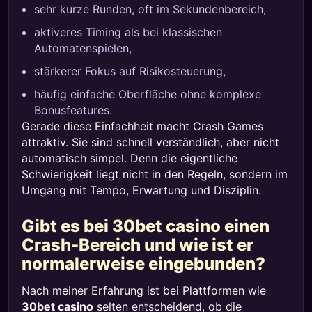
sehr kurze Runden, oft im Sekundenbereich,
aktiveres Timing als bei klassischen
Automatenspielen,
stärkerer Fokus auf Risikosteuerung,
häufig einfache Oberfläche ohne komplexe
Bonusfeatures.
Gerade diese Einfachheit macht Crash Games
attraktiv. Sie sind schnell verständlich, aber nicht
automatisch simpel. Denn die eigentliche
Schwierigkeit liegt nicht in den Regeln, sondern im
Umgang mit Tempo, Erwartung und Disziplin.
Gibt es bei 30bet casino einen
Crash-Bereich und wie ist er
normalerweise eingebunden?
Nach meiner Erfahrung ist bei Plattformen wie
30bet casino
selten entscheidend, ob die